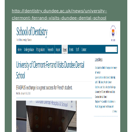
http://dentistry.dundee.ac.uk/news/university-
clermont-ferrand-visits-dundee-dental-school