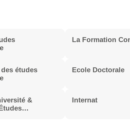
tudes
La Formation Co
e
 des études
Ecole Doctorale
e
iversité &
Internat
'Études